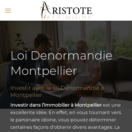
Passer
au
contenu
Loi Denormandie
Montpellier
Investir avec la loi Denormandie à
Montpellier
Investir dans l’immobilier à Montpellier
est une
excellente idée. En effet, en vous tournant vers
le partenaire idoine, vous pouvez déterminer
certaines façons d’obtenir divers avantages. La