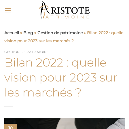
Passer
au
contenu
Accueil
»
Blog
»
Gestion de patrimoine
»
Bilan 2022 : quelle
vision pour 2023 sur les marchés ?
GESTION DE PATRIMOINE
Bilan 2022 : quelle
vision pour 2023 sur
les marchés ?
10