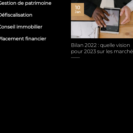
Gestion de patrimoine
10
l
Jan
Défiscalisation
Conseil immobilier
Placement financier
cédure de perception
Bilan 2022 : quelle vision
itaux décès
pour 2023 sur les marché