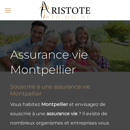
Passer
au
contenu
Assurance vie
Montpellier
Souscrire à une assurance vie
Montpellier
Vous habitez
Montpellier
et envisagez de
souscrire à une
assurance vie
? Il existe de
nombreux organismes et entreprises vous